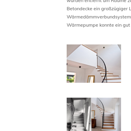
wurden entfernt um Räume zu
Betondecke ein großzügiger 
Wärmedämmverbundsystemes mi
Wärmepumpe konnte ein gut f